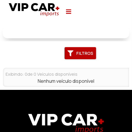
FILTROS
Exibindo:
0
de
0
Veículos disponíveis
Nenhum veículo disponível