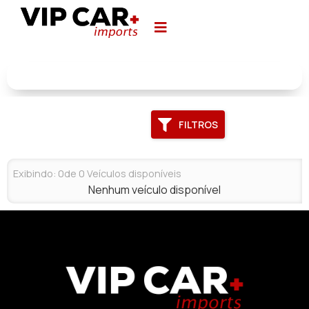
FILTROS
Exibindo:
0
de
0
Veículos disponíveis
Nenhum veículo disponível